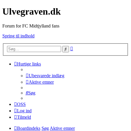
Ulvegraven.dk
Forum for FC Midtjylland fans
Spring til indhold
Avanceret
Søg
søgning
Hurtige links
Ubesvarede indlæg
Aktive emner
Søg
OSS
Log ind
Tilmeld
Boardindeks
Søg
Aktive emner