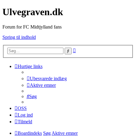
Ulvegraven.dk
Forum for FC Midtjylland fans
Spring til indhold
Avanceret
Søg
søgning
Hurtige links
Ubesvarede indlæg
Aktive emner
Søg
OSS
Log ind
Tilmeld
Boardindeks
Søg
Aktive emner