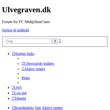
Ulvegraven.dk
Forum for FC Midtjylland fans
Spring til indhold
Avanceret
Søg
søgning
Hurtige links
Ubesvarede indlæg
Aktive emner
Søg
OSS
Log ind
Tilmeld
Boardindeks
Søg
Aktive emner