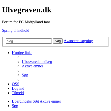
Ulvegraven.dk
Forum for FC Midtjylland fans
Spring til indhold
Avanceret søgning
Søg
Hurtige links
Ubesvarede indlæg
Aktive emner
Søg
OSS
Log ind
Tilmeld
Boardindeks
Søg
Aktive emner
Søg