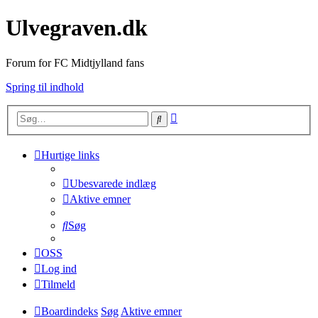
Ulvegraven.dk
Forum for FC Midtjylland fans
Spring til indhold
Avanceret
Søg
søgning
Hurtige links
Ubesvarede indlæg
Aktive emner
Søg
OSS
Log ind
Tilmeld
Boardindeks
Søg
Aktive emner