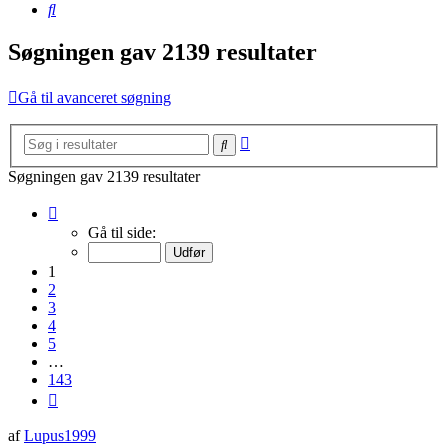
Søg
Søgningen gav 2139 resultater
Gå til avanceret søgning
Avanceret
Søg
søgning
Søgningen gav 2139 resultater
Side
1
Gå til side:
af
143
1
2
3
4
5
…
143
Næste
af
Lupus1999