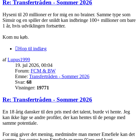
Re: Transfertråden - Sommer 2026
Hyseni til 20 millioner er for mig en no brainer. Samme type som
Simsir og en spiller der snildt kan indbringe 100+ millioner om bare
1 år, hvis udviklingen fortsætter.
Kom nu køb.
Hop til indlæg
af
Lupus1999
19. jul 2026, 00:04
Forum:
FCM & BW
Emne:
Transfertråden - Sommer 2026
Svar:
68
Visninger:
19771
Re: Transfertråden - Sommer 2026
En 18 årig dansker til den pris med det talent, burde vi hente. Jeg
kan ikke lige se andre profiler, der kan hentes til de penge med
samme potentiale.
For mig giver det mening, medmindre man mener Emefiele kan det
samme. Jeg syntes bare Emefiele er mere 9’ere end kant.