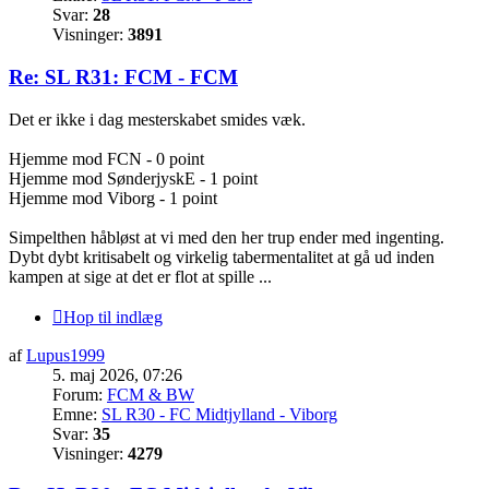
Svar:
28
Visninger:
3891
Re: SL R31: FCM - FCM
Det er ikke i dag mesterskabet smides væk.
Hjemme mod FCN - 0 point
Hjemme mod SønderjyskE - 1 point
Hjemme mod Viborg - 1 point
Simpelthen håbløst at vi med den her trup ender med ingenting.
Dybt dybt kritisabelt og virkelig tabermentalitet at gå ud inden
kampen at sige at det er flot at spille ...
Hop til indlæg
af
Lupus1999
5. maj 2026, 07:26
Forum:
FCM & BW
Emne:
SL R30 - FC Midtjylland - Viborg
Svar:
35
Visninger:
4279