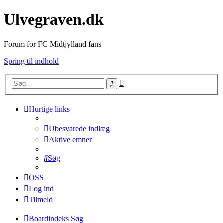
Ulvegraven.dk
Forum for FC Midtjylland fans
Spring til indhold
Avanceret
Søg
søgning
Hurtige links
Ubesvarede indlæg
Aktive emner
Søg
OSS
Log ind
Tilmeld
Boardindeks
Søg