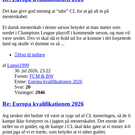
Det kan give god mening at “tabe” CL for at gå all in på
mesterskabet.
Et dansk mesterskab i denne sæson betyder at man starter som
seedet i Champions League playoff i kommende sæson, og man vil
være seedet. Dvs vi skal slå et hold ud for at komme i det forjættede
land og skulle vi dumme os så ...
Hop til indlæg
af
Lupus1999
30. jul 2026, 23:22
Forum:
FCM & BW
Emne:
Europa kvalifikationen 2026
Svar:
20
Visninger:
2946
Re: Europa kvalifikationen 2026
Jeg tænker det bedste vil være at ryge ud af CL turneringen, så de 6
kampe ikke forstyrrer os i jagten på mesterskabet. Det eneste der
tæller nu er guldet, og de kampe i CL skal ikke gøre at vi mister 4-6
point pga af vi er trætte, som betyder at vi taber guldet.