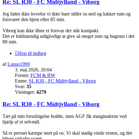
Re: SL R30 - FC Midtjylland - Viborg
Jeg fatter ikke hvorfor vi ikke bare stiller os ned og lukker rum og
forsvarer den hjem efter 85 min.
Viborg kan ikke åbne et forsvar der står kompakt.
Det er fuldstændig utilgiveligt at give så meget rum og bagrum i det
89 min.
Hop til indlæg
af
Lupus1999
3. maj 2026, 20:04
Forum:
FCM & BW
Emne:
SL R30 - FC Midtjylland - Viborg
Svar:
35
Visninger:
4279
Re: SL R30 - FC Midtjylland - Viborg
Tæt på min forudsigelse holdte, men AGF fik marginalerne ved
hjælp af et selvmål.
Så er presset kæmpe stort på os. Vi skal stadig vinde resten, og det
bliver virkelig svært.