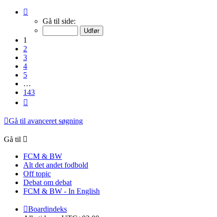
Side
1
Gå til side:
af
143
1
2
3
4
5
…
143
Næste
Gå til avanceret søgning
Gå til
FCM & BW
Alt det andet fodbold
Off topic
Debat om debat
FCM & BW - In English
Boardindeks