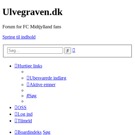
Ulvegraven.dk
Forum for FC Midtjylland fans
Spring til indhold
Avanceret
Søg
søgning
Hurtige links
Ubesvarede indlæg
Aktive emner
Søg
OSS
Log ind
Tilmeld
Boardindeks
Søg