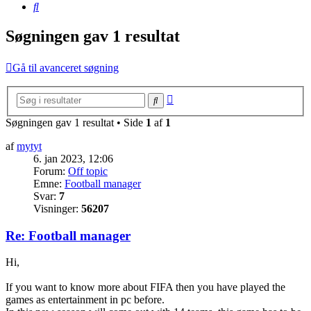
Søg
Søgningen gav 1 resultat
Gå til avanceret søgning
Avanceret
Søg
søgning
Søgningen gav 1 resultat • Side
1
af
1
af
mytyt
6. jan 2023, 12:06
Forum:
Off topic
Emne:
Football manager
Svar:
7
Visninger:
56207
Re: Football manager
Hi,
If you want to know more about FIFA then you have played the
games as entertainment in pc before.