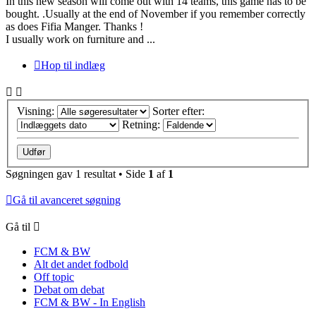
In this new season will come out with 14 teams, this game has to be
bought. .Usually at the end of November if you remember correctly
as does Fifia Manger. Thanks !
I usually work on furniture and ...
Hop til indlæg
Visning:
Sorter efter:
Retning:
Søgningen gav 1 resultat • Side
1
af
1
Gå til avanceret søgning
Gå til
FCM & BW
Alt det andet fodbold
Off topic
Debat om debat
FCM & BW - In English