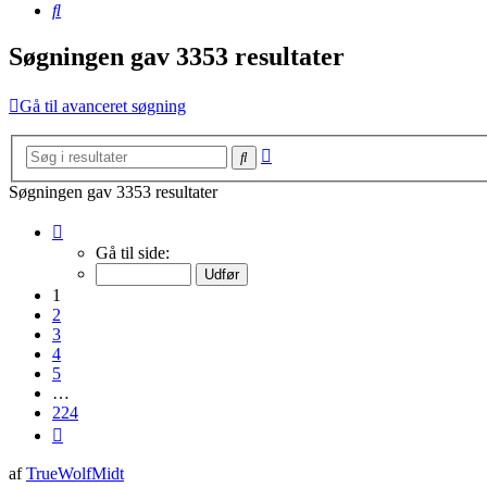
Søg
Søgningen gav 3353 resultater
Gå til avanceret søgning
Avanceret
Søg
søgning
Søgningen gav 3353 resultater
Side
1
Gå til side:
af
224
1
2
3
4
5
…
224
Næste
af
TrueWolfMidt