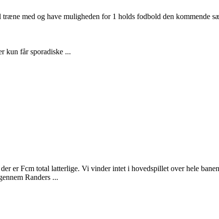
al træne med og have muligheden for 1 holds fodbold den kommende s
 kun får sporadiske ...
der er Fcm total latterlige. Vi vinder intet i hovedspillet over hele ban
igennem Randers ...