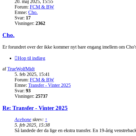
20. maj 2025, 15:55
Forum:
FCM & BW
Emne:
Cho.
Svar:
17
Visninger:
2362
Cho.
Er forundret over der ikke kommer nyt bare engang imellem om Cho's t
Hop til indlæg
af
TrueWolfMidt
5. feb 2025, 15:41
Forum:
FCM & BW
Emne:
Transfer - Vinter 2025
Svar:
93
Visninger:
25737
Re: Transfer - Vinter 2025
Acebone
skrev:
↑
5. feb 2025, 15:38
Så landede der da lige en ekstra transfer. En 19-årig venstreback