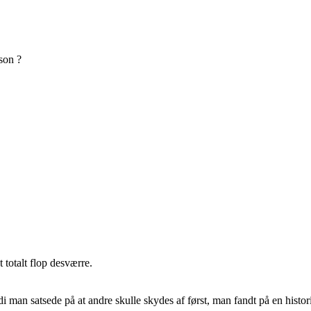
son ?
 totalt flop desværre.
i man satsede på at andre skulle skydes af først, man fandt på en histori