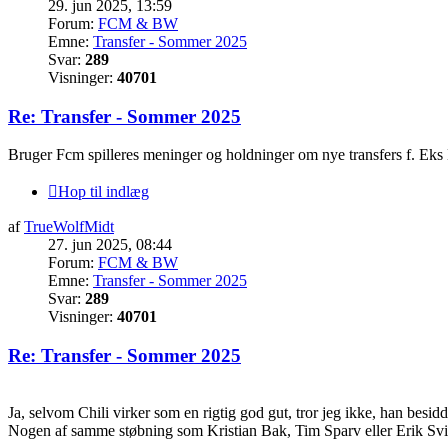
29. jun 2025, 13:59
Forum:
FCM & BW
Emne:
Transfer - Sommer 2025
Svar:
289
Visninger:
40701
Re: Transfer - Sommer 2025
Bruger Fcm spilleres meninger og holdninger om nye transfers f. Eks E
Hop til indlæg
af
TrueWolfMidt
27. jun 2025, 08:44
Forum:
FCM & BW
Emne:
Transfer - Sommer 2025
Svar:
289
Visninger:
40701
Re: Transfer - Sommer 2025
Ja, selvom Chili virker som en rigtig god gut, tror jeg ikke, han besid
Nogen af samme støbning som Kristian Bak, Tim Sparv eller Erik Svi