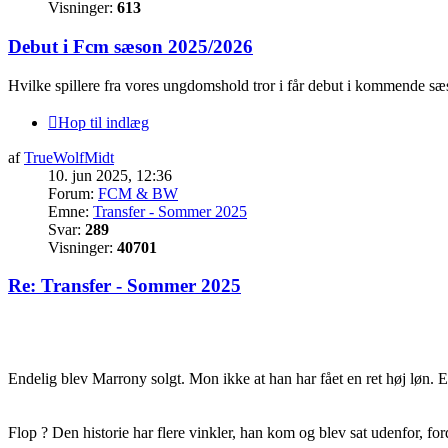
Visninger:
613
Debut i Fcm sæson 2025/2026
Hvilke spillere fra vores ungdomshold tror i får debut i kommende sæ
Hop til indlæg
af
TrueWolfMidt
10. jun 2025, 12:36
Forum:
FCM & BW
Emne:
Transfer - Sommer 2025
Svar:
289
Visninger:
40701
Re: Transfer - Sommer 2025
Endelig blev Marrony solgt. Mon ikke at han har fået en ret høj løn. Et
Flop ? Den historie har flere vinkler, han kom og blev sat udenfor, ford