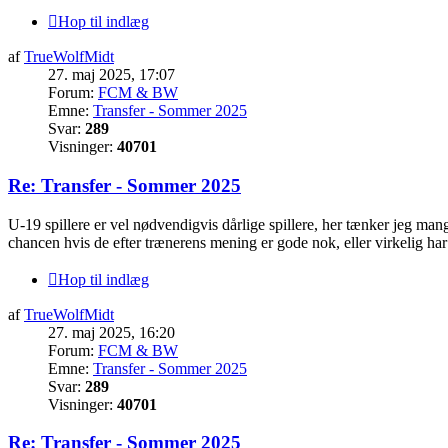
Hop til indlæg
af
TrueWolfMidt
27. maj 2025, 17:07
Forum:
FCM & BW
Emne:
Transfer - Sommer 2025
Svar:
289
Visninger:
40701
Re: Transfer - Sommer 2025
U-19 spillere er vel nødvendigvis dårlige spillere, her tænker jeg man
chancen hvis de efter trænerens mening er gode nok, eller virkelig har v
Hop til indlæg
af
TrueWolfMidt
27. maj 2025, 16:20
Forum:
FCM & BW
Emne:
Transfer - Sommer 2025
Svar:
289
Visninger:
40701
Re: Transfer - Sommer 2025