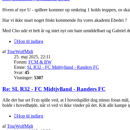
Hvem af nye U - spillere kommer op omkring 1 holds truppen, os sk
Har vi ikke snart noget friskt kommende fra vores akademi Ebedei ?
Med Cho ude et helt år og intet nyt om ham umiddelbart og Gabriel der
Hop til indlæg
af
TrueWolfMidt
25. maj 2025, 22:11
Forum:
FCM & BW
Emne:
SL R32 - FC Midtjylland - Randers FC
Svar:
45
Visninger:
5307
Re: SL R32 - FC Midtjylland - Randers FC
Alle der har set Fcm spille ved, at I hovedspillet dog minus foran mål, 
bolde i hovedhøjde, når vi ved vi ikke vinder på det. Kik alle kampe 
Hop til indlæg
af
TrueWolfMidt