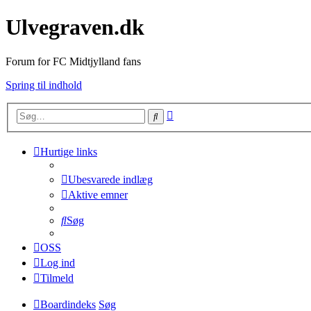
Ulvegraven.dk
Forum for FC Midtjylland fans
Spring til indhold
Avanceret
Søg
søgning
Hurtige links
Ubesvarede indlæg
Aktive emner
Søg
OSS
Log ind
Tilmeld
Boardindeks
Søg