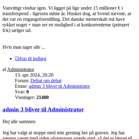
Vanvittigt vindue igen. Vi ligger på lige under 15 millioner € i
transferspend - ligesom sidste år. Husker dog, at Svend nævnte, at
det var en engangsforestilling. Det danske mesterskab må have
rykket noget + man ser en mulighed i at konkurrenterne (primært
fck) sælger ud.
Hvis man tager alle ...
Hop til indlæg
af
Administrator
13. apr 2024, 20:20
Forum:
Debat om debat
Emne:
admin 3 bliver til Administrator
Svar:
0
Visninger:
21480
admin 3 bliver til Administrator
Hej alle sammen.
Jeg har valgt at stoppe med min gerning her på graven. Jeg har
næsten været med siden ulvegraven spæde start, så det er blevet til