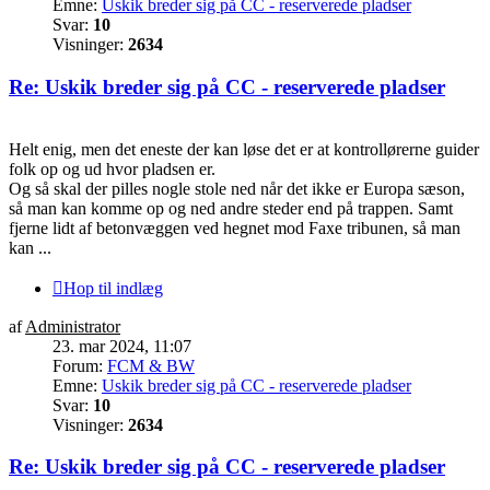
Emne:
Uskik breder sig på CC - reserverede pladser
Svar:
10
Visninger:
2634
Re: Uskik breder sig på CC - reserverede pladser
Helt enig, men det eneste der kan løse det er at kontrollørerne guider
folk op og ud hvor pladsen er.
Og så skal der pilles nogle stole ned når det ikke er Europa sæson,
så man kan komme op og ned andre steder end på trappen. Samt
fjerne lidt af betonvæggen ved hegnet mod Faxe tribunen, så man
kan ...
Hop til indlæg
af
Administrator
23. mar 2024, 11:07
Forum:
FCM & BW
Emne:
Uskik breder sig på CC - reserverede pladser
Svar:
10
Visninger:
2634
Re: Uskik breder sig på CC - reserverede pladser