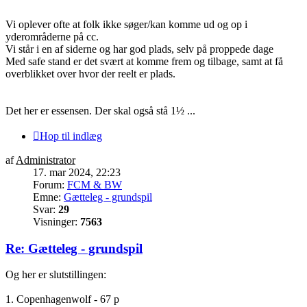
Vi oplever ofte at folk ikke søger/kan komme ud og op i
yderområderne på cc.
Vi står i en af siderne og har god plads, selv på proppede dage
Med safe stand er det svært at komme frem og tilbage, samt at få
overblikket over hvor der reelt er plads.
Det her er essensen. Der skal også stå 1½ ...
Hop til indlæg
af
Administrator
17. mar 2024, 22:23
Forum:
FCM & BW
Emne:
Gætteleg - grundspil
Svar:
29
Visninger:
7563
Re: Gætteleg - grundspil
Og her er slutstillingen:
1. Copenhagenwolf - 67 p