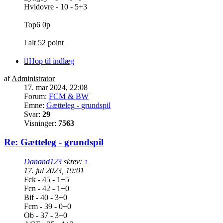
Hvidovre - 10 - 5+3
Top6 0p
I alt 52 point
Hop til indlæg
af
Administrator
17. mar 2024, 22:08
Forum:
FCM & BW
Emne:
Gætteleg - grundspil
Svar:
29
Visninger:
7563
Re: Gætteleg - grundspil
Danand123
skrev:
↑
17. jul 2023, 19:01
Fck - 45 - 1+5
Fcn - 42 - 1+0
Bif - 40 - 3+0
Fcm - 39 - 0+0
Ob - 37 - 3+0