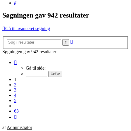
Søg
Søgningen gav 942 resultater
Gå til avanceret søgning
Avanceret
Søg
søgning
Søgningen gav 942 resultater
Side
1
Gå til side:
af
63
1
2
3
4
5
…
63
Næste
af
Administrator