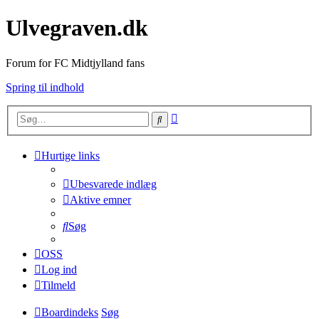
Ulvegraven.dk
Forum for FC Midtjylland fans
Spring til indhold
Avanceret
Søg
søgning
Hurtige links
Ubesvarede indlæg
Aktive emner
Søg
OSS
Log ind
Tilmeld
Boardindeks
Søg