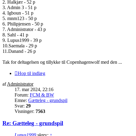
2. Halkjær - 52 p
3. Admin 3 - 51 p
4. Igboun - 51 p
5. mnm123 - 50 p
6. Philipjensen - 50 p
7. Administrator - 43 p
8. Sahl - 41 p
9. Lupus1999 - 39 p
10.Saemala - 29 p
11.Danand - 26 p
Tak for deltagelsen og tillykke til Copenhagenwolf med den ...
Hop til indlæg
af
Administrator
17. mar 2024, 22:16
Forum:
FCM & BW
Emne:
Gætteleg - grundspil
Svar:
29
Visninger:
7563
Re: Gætteleg - grundspil
Lupus1999
skrev:
↑