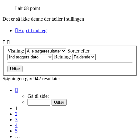
I alt 68 point
Det er så ikke denne der tæller i stillingen
Hop til indlæg
Visning:
Sorter efter:
Retning:
Søgningen gav 942 resultater
Side
1
Gå til side:
af
63
1
2
3
4
5
…