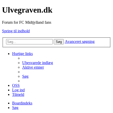
Ulvegraven.dk
Forum for FC Midtjylland fans
Spring til indhold
Avanceret søgning
Søg
Hurtige links
Ubesvarede indlæg
Aktive emner
Søg
OSS
Log ind
Tilmeld
Boardindeks
Søg