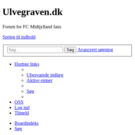
Ulvegraven.dk
Forum for FC Midtjylland fans
Spring til indhold
Avanceret søgning
Søg
Hurtige links
Ubesvarede indlæg
Aktive emner
Søg
OSS
Log ind
Tilmeld
Boardindeks
Søg