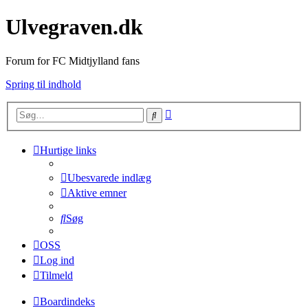
Ulvegraven.dk
Forum for FC Midtjylland fans
Spring til indhold
Avanceret
Søg
søgning
Hurtige links
Ubesvarede indlæg
Aktive emner
Søg
OSS
Log ind
Tilmeld
Boardindeks