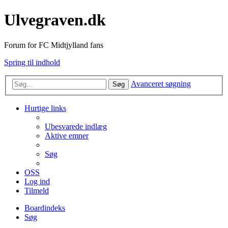
Ulvegraven.dk
Forum for FC Midtjylland fans
Spring til indhold
Avanceret søgning
Søg
Hurtige links
Ubesvarede indlæg
Aktive emner
Søg
OSS
Log ind
Tilmeld
Boardindeks
Søg