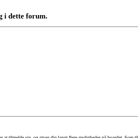
g i dette forum.
 at tilmelde sig, og giver dig langt flere muligheder på boardet. Som til