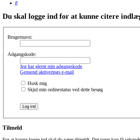
Søg
Du skal logge ind for at kunne citere indlæ
Brugernavn:
Adgangskode:
Jeg har glemt min adgangskode
Gensend aktiverings e-mail
Husk mig
Skjul min onlinestatus ved dette besøg
Tilmeld
For at kunne logge ind skal du være tilmeldt. Det tager kun få sekunder