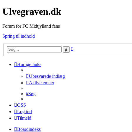
Ulvegraven.dk
Forum for FC Midtjylland fans
Spring til indhold
Avanceret
Søg
søgning
Hurtige links
Ubesvarede indlæg
Aktive emner
Søg
OSS
Log ind
Tilmeld
Boardindeks