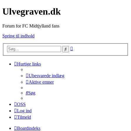
Ulvegraven.dk
Forum for FC Midtjylland fans
Spring til indhold
Avanceret
Søg
søgning
Hurtige links
Ubesvarede indlæg
Aktive emner
Søg
OSS
Log ind
Tilmeld
Boardindeks