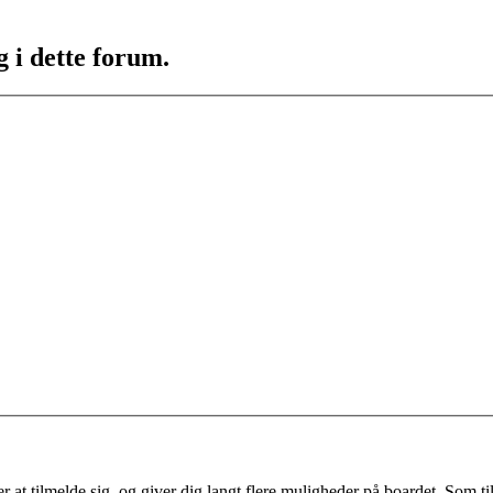
g i dette forum.
 at tilmelde sig, og giver dig langt flere muligheder på boardet. Som til