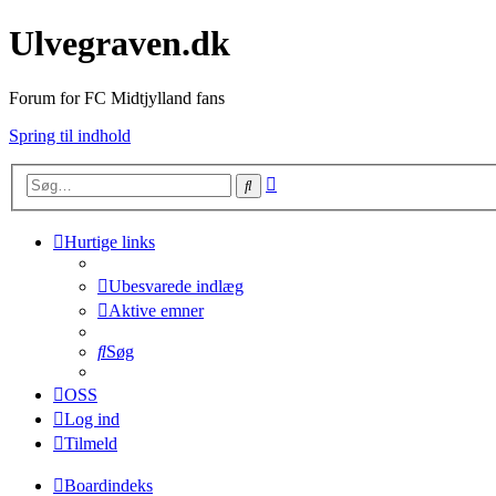
Ulvegraven.dk
Forum for FC Midtjylland fans
Spring til indhold
Avanceret
Søg
søgning
Hurtige links
Ubesvarede indlæg
Aktive emner
Søg
OSS
Log ind
Tilmeld
Boardindeks