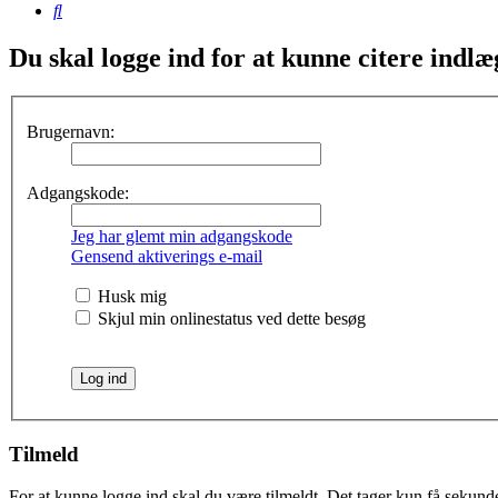
Søg
Du skal logge ind for at kunne citere indlæ
Brugernavn:
Adgangskode:
Jeg har glemt min adgangskode
Gensend aktiverings e-mail
Husk mig
Skjul min onlinestatus ved dette besøg
Tilmeld
For at kunne logge ind skal du være tilmeldt. Det tager kun få sekunder