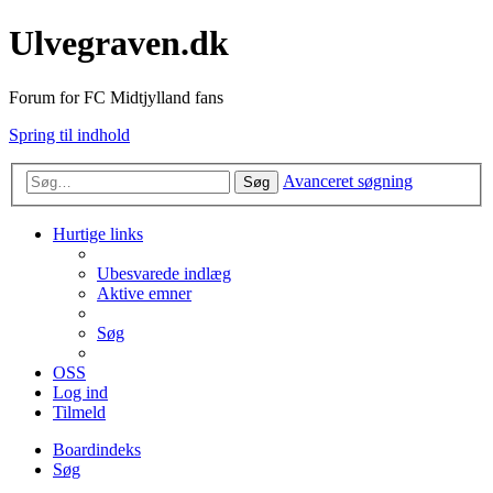
Ulvegraven.dk
Forum for FC Midtjylland fans
Spring til indhold
Avanceret søgning
Søg
Hurtige links
Ubesvarede indlæg
Aktive emner
Søg
OSS
Log ind
Tilmeld
Boardindeks
Søg