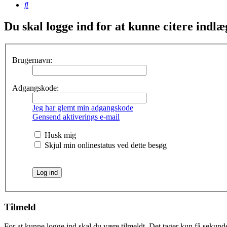
Søg
Du skal logge ind for at kunne citere indlæ
Brugernavn:
Adgangskode:
Jeg har glemt min adgangskode
Gensend aktiverings e-mail
Husk mig
Skjul min onlinestatus ved dette besøg
Tilmeld
For at kunne logge ind skal du være tilmeldt. Det tager kun få sekunder