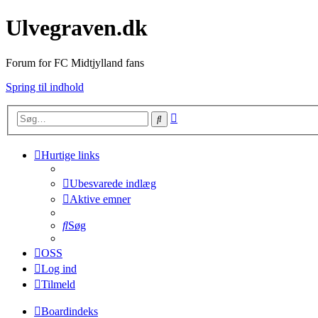
Ulvegraven.dk
Forum for FC Midtjylland fans
Spring til indhold
Avanceret
Søg
søgning
Hurtige links
Ubesvarede indlæg
Aktive emner
Søg
OSS
Log ind
Tilmeld
Boardindeks