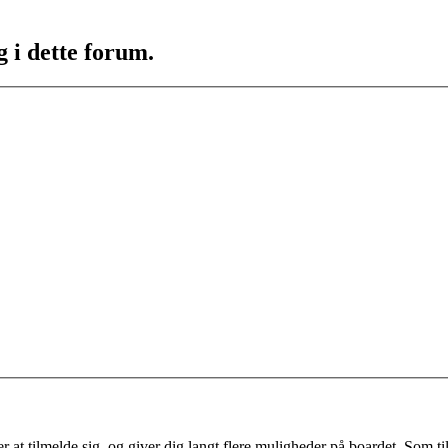
g i dette forum.
 at tilmelde sig, og giver dig langt flere muligheder på boardet. Som til