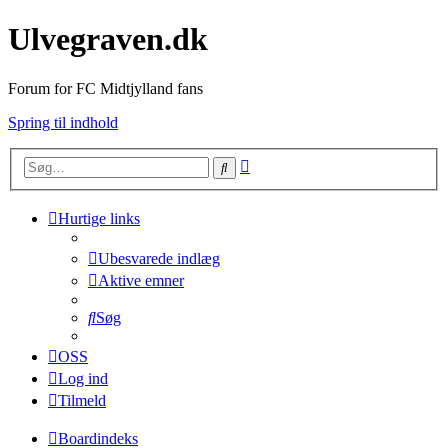
Ulvegraven.dk
Forum for FC Midtjylland fans
Spring til indhold
Avanceret
Søg
søgning
Hurtige links
Ubesvarede indlæg
Aktive emner
Søg
OSS
Log ind
Tilmeld
Boardindeks