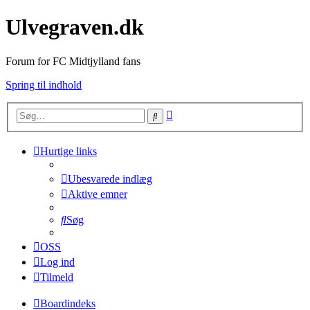
Ulvegraven.dk
Forum for FC Midtjylland fans
Spring til indhold
Avanceret
Søg
søgning
Hurtige links
Ubesvarede indlæg
Aktive emner
Søg
OSS
Log ind
Tilmeld
Boardindeks