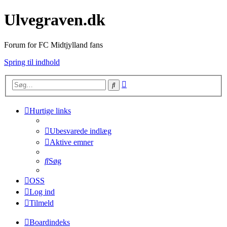
Ulvegraven.dk
Forum for FC Midtjylland fans
Spring til indhold
Avanceret
Søg
søgning
Hurtige links
Ubesvarede indlæg
Aktive emner
Søg
OSS
Log ind
Tilmeld
Boardindeks