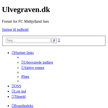
Ulvegraven.dk
Forum for FC Midtjylland fans
Spring til indhold
Avanceret
Søg
søgning
Hurtige links
Ubesvarede indlæg
Aktive emner
Søg
OSS
Log ind
Tilmeld
Boardindeks