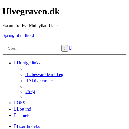
Ulvegraven.dk
Forum for FC Midtjylland fans
Spring til indhold
Avanceret
Søg
søgning
Hurtige links
Ubesvarede indlæg
Aktive emner
Søg
OSS
Log ind
Tilmeld
Boardindeks