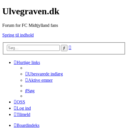
Ulvegraven.dk
Forum for FC Midtjylland fans
Spring til indhold
Avanceret
Søg
søgning
Hurtige links
Ubesvarede indlæg
Aktive emner
Søg
OSS
Log ind
Tilmeld
Boardindeks