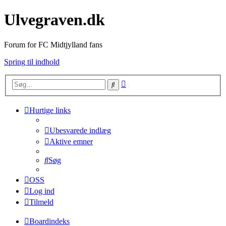
Ulvegraven.dk
Forum for FC Midtjylland fans
Spring til indhold
Avanceret
Søg
søgning
Hurtige links
Ubesvarede indlæg
Aktive emner
Søg
OSS
Log ind
Tilmeld
Boardindeks