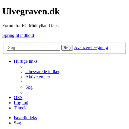
Ulvegraven.dk
Forum for FC Midtjylland fans
Spring til indhold
Avanceret søgning
Søg
Hurtige links
Ubesvarede indlæg
Aktive emner
Søg
OSS
Log ind
Tilmeld
Boardindeks
Søg