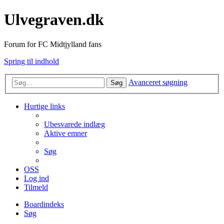
Ulvegraven.dk
Forum for FC Midtjylland fans
Spring til indhold
Avanceret søgning
Søg
Hurtige links
Ubesvarede indlæg
Aktive emner
Søg
OSS
Log ind
Tilmeld
Boardindeks
Søg