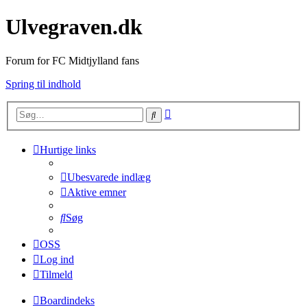
Ulvegraven.dk
Forum for FC Midtjylland fans
Spring til indhold
Avanceret
Søg
søgning
Hurtige links
Ubesvarede indlæg
Aktive emner
Søg
OSS
Log ind
Tilmeld
Boardindeks