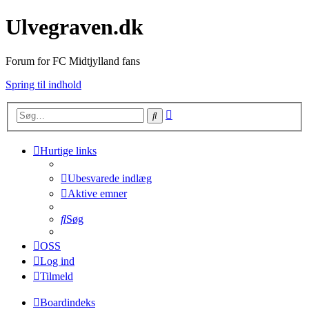
Ulvegraven.dk
Forum for FC Midtjylland fans
Spring til indhold
Avanceret
Søg
søgning
Hurtige links
Ubesvarede indlæg
Aktive emner
Søg
OSS
Log ind
Tilmeld
Boardindeks