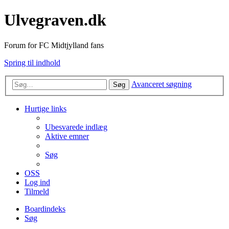
Ulvegraven.dk
Forum for FC Midtjylland fans
Spring til indhold
Avanceret søgning
Søg
Hurtige links
Ubesvarede indlæg
Aktive emner
Søg
OSS
Log ind
Tilmeld
Boardindeks
Søg