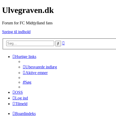
Ulvegraven.dk
Forum for FC Midtjylland fans
Spring til indhold
Avanceret
Søg
søgning
Hurtige links
Ubesvarede indlæg
Aktive emner
Søg
OSS
Log ind
Tilmeld
Boardindeks