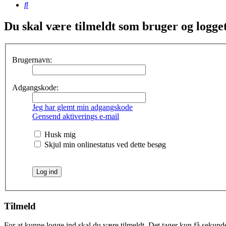
Søg
Du skal være tilmeldt som bruger og logget 
Brugernavn:
Adgangskode:
Jeg har glemt min adgangskode
Gensend aktiverings e-mail
Husk mig
Skjul min onlinestatus ved dette besøg
Tilmeld
For at kunne logge ind skal du være tilmeldt. Det tager kun få sekunder