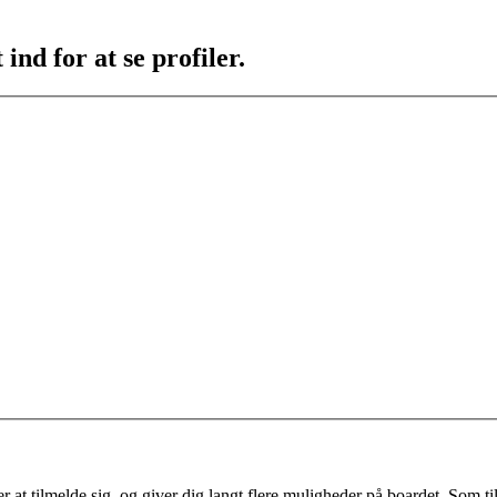
ind for at se profiler.
 at tilmelde sig, og giver dig langt flere muligheder på boardet. Som til