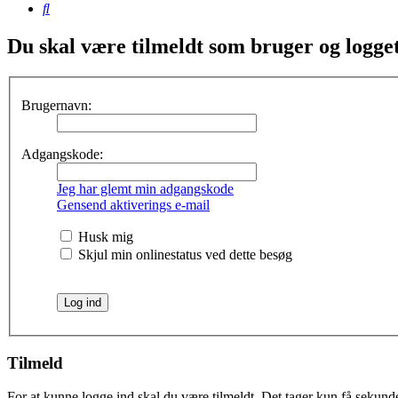
Søg
Du skal være tilmeldt som bruger og logget 
Brugernavn:
Adgangskode:
Jeg har glemt min adgangskode
Gensend aktiverings e-mail
Husk mig
Skjul min onlinestatus ved dette besøg
Tilmeld
For at kunne logge ind skal du være tilmeldt. Det tager kun få sekunder