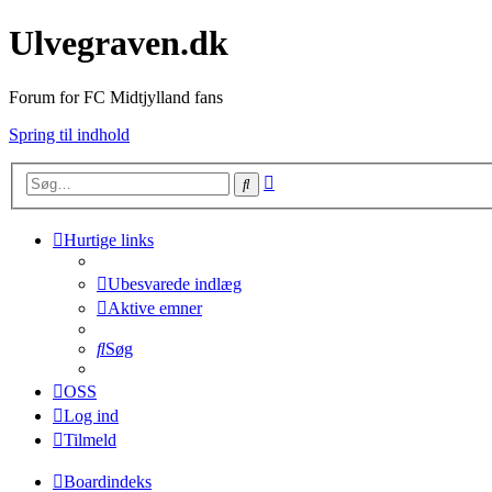
Ulvegraven.dk
Forum for FC Midtjylland fans
Spring til indhold
Avanceret
Søg
søgning
Hurtige links
Ubesvarede indlæg
Aktive emner
Søg
OSS
Log ind
Tilmeld
Boardindeks