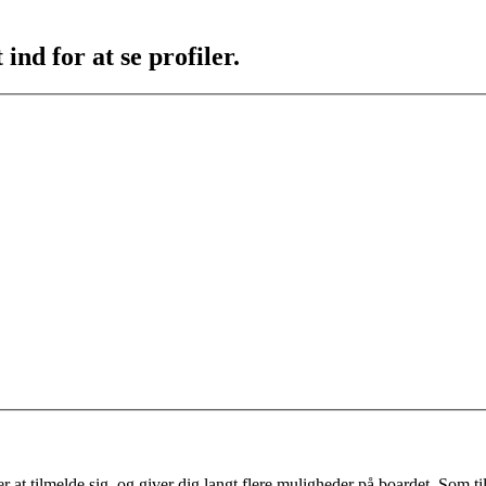
ind for at se profiler.
 at tilmelde sig, og giver dig langt flere muligheder på boardet. Som til