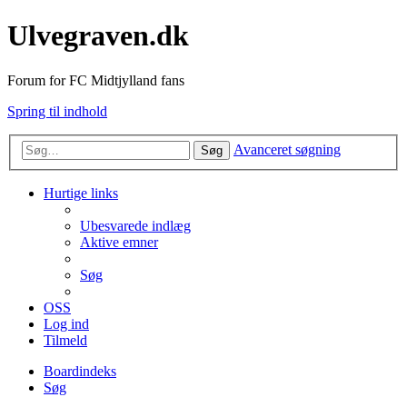
Ulvegraven.dk
Forum for FC Midtjylland fans
Spring til indhold
Avanceret søgning
Søg
Hurtige links
Ubesvarede indlæg
Aktive emner
Søg
OSS
Log ind
Tilmeld
Boardindeks
Søg