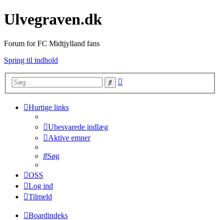
Ulvegraven.dk
Forum for FC Midtjylland fans
Spring til indhold
Avanceret
Søg
søgning
Hurtige links
Ubesvarede indlæg
Aktive emner
Søg
OSS
Log ind
Tilmeld
Boardindeks