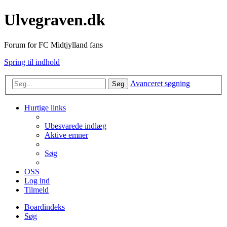
Ulvegraven.dk
Forum for FC Midtjylland fans
Spring til indhold
Avanceret søgning
Søg
Hurtige links
Ubesvarede indlæg
Aktive emner
Søg
OSS
Log ind
Tilmeld
Boardindeks
Søg