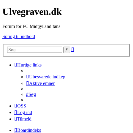
Ulvegraven.dk
Forum for FC Midtjylland fans
Spring til indhold
Avanceret
Søg
søgning
Hurtige links
Ubesvarede indlæg
Aktive emner
Søg
OSS
Log ind
Tilmeld
Boardindeks