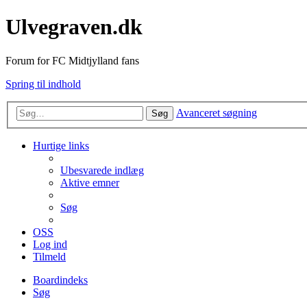
Ulvegraven.dk
Forum for FC Midtjylland fans
Spring til indhold
Avanceret søgning
Søg
Hurtige links
Ubesvarede indlæg
Aktive emner
Søg
OSS
Log ind
Tilmeld
Boardindeks
Søg