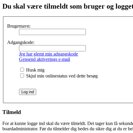
Du skal være tilmeldt som bruger og logget 
Brugernavn:
Adgangskode:
Jeg har glemt min adgangskode
Gensend aktiverings e-mail
Husk mig
Skjul min onlinestatus ved dette besøg
Tilmeld
For at kunne logge ind skal du være tilmeldt. Det tager kun få sekunder
boardadministrator. Før du tilmelder dig bedes du sikre dig at du er b