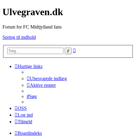
Ulvegraven.dk
Forum for FC Midtjylland fans
Spring til indhold
Avanceret
Søg
søgning
Hurtige links
Ubesvarede indlæg
Aktive emner
Søg
OSS
Log ind
Tilmeld
Boardindeks