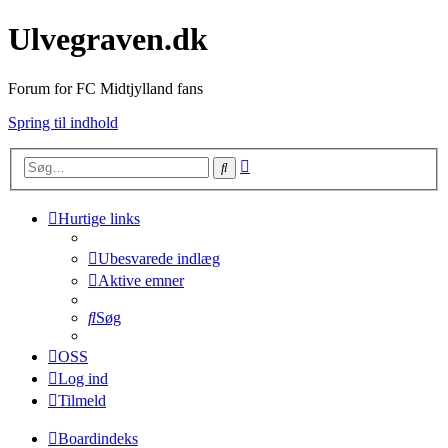
Ulvegraven.dk
Forum for FC Midtjylland fans
Spring til indhold
Avanceret
Søg
søgning
Hurtige links
Ubesvarede indlæg
Aktive emner
Søg
OSS
Log ind
Tilmeld
Boardindeks