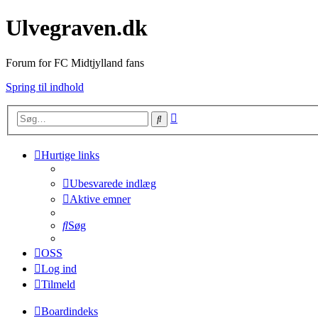
Ulvegraven.dk
Forum for FC Midtjylland fans
Spring til indhold
Avanceret
Søg
søgning
Hurtige links
Ubesvarede indlæg
Aktive emner
Søg
OSS
Log ind
Tilmeld
Boardindeks