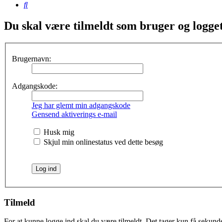
Søg
Du skal være tilmeldt som bruger og logget 
Brugernavn:
Adgangskode:
Jeg har glemt min adgangskode
Gensend aktiverings e-mail
Husk mig
Skjul min onlinestatus ved dette besøg
Tilmeld
For at kunne logge ind skal du være tilmeldt. Det tager kun få sekunder