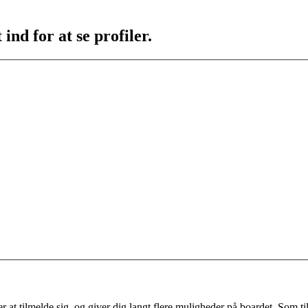
ind for at se profiler.
 at tilmelde sig, og giver dig langt flere muligheder på boardet. Som til