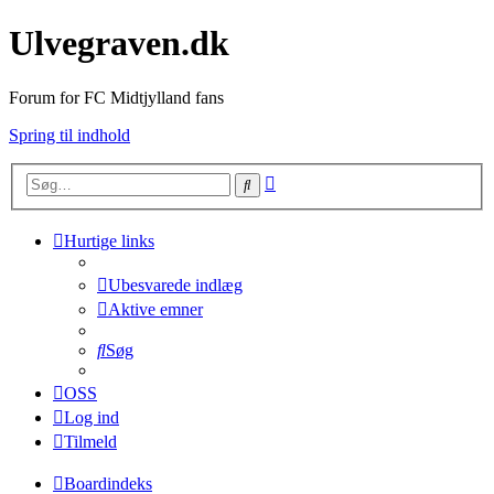
Ulvegraven.dk
Forum for FC Midtjylland fans
Spring til indhold
Avanceret
Søg
søgning
Hurtige links
Ubesvarede indlæg
Aktive emner
Søg
OSS
Log ind
Tilmeld
Boardindeks