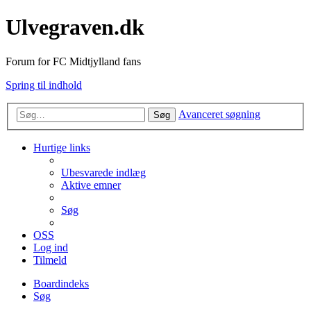
Ulvegraven.dk
Forum for FC Midtjylland fans
Spring til indhold
Avanceret søgning
Søg
Hurtige links
Ubesvarede indlæg
Aktive emner
Søg
OSS
Log ind
Tilmeld
Boardindeks
Søg