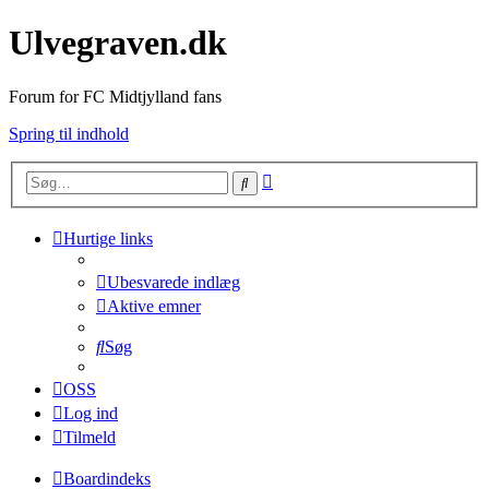
Ulvegraven.dk
Forum for FC Midtjylland fans
Spring til indhold
Avanceret
Søg
søgning
Hurtige links
Ubesvarede indlæg
Aktive emner
Søg
OSS
Log ind
Tilmeld
Boardindeks