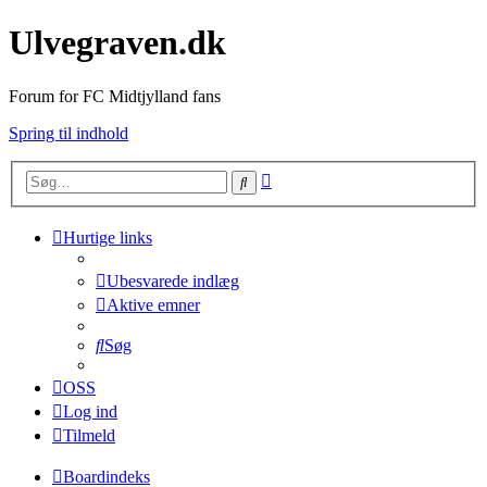
Ulvegraven.dk
Forum for FC Midtjylland fans
Spring til indhold
Avanceret
Søg
søgning
Hurtige links
Ubesvarede indlæg
Aktive emner
Søg
OSS
Log ind
Tilmeld
Boardindeks