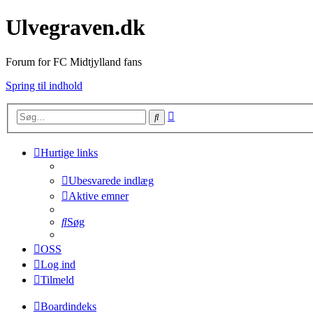
Ulvegraven.dk
Forum for FC Midtjylland fans
Spring til indhold
Avanceret
Søg
søgning
Hurtige links
Ubesvarede indlæg
Aktive emner
Søg
OSS
Log ind
Tilmeld
Boardindeks