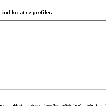
ind for at se profiler.
 at tilmelde sig, og giver dig langt flere muligheder på boardet. Som til