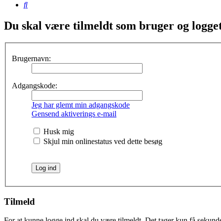
Søg
Du skal være tilmeldt som bruger og logget 
Brugernavn:
Adgangskode:
Jeg har glemt min adgangskode
Gensend aktiverings e-mail
Husk mig
Skjul min onlinestatus ved dette besøg
Tilmeld
For at kunne logge ind skal du være tilmeldt. Det tager kun få sekunder