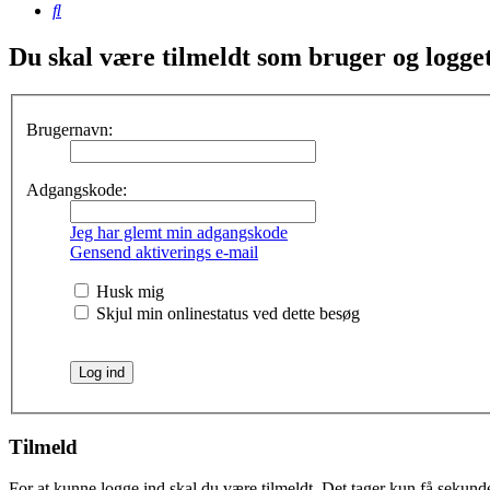
Søg
Du skal være tilmeldt som bruger og logget 
Brugernavn:
Adgangskode:
Jeg har glemt min adgangskode
Gensend aktiverings e-mail
Husk mig
Skjul min onlinestatus ved dette besøg
Tilmeld
For at kunne logge ind skal du være tilmeldt. Det tager kun få sekunder