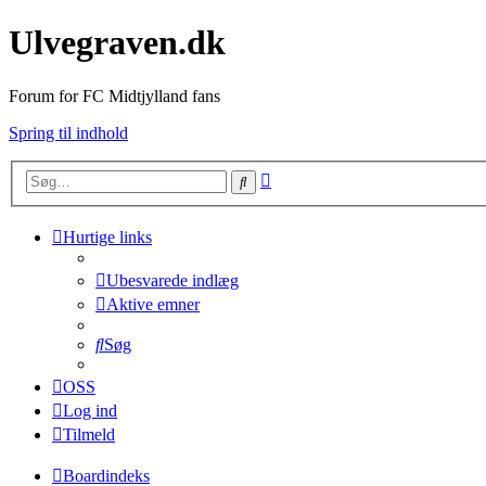
Ulvegraven.dk
Forum for FC Midtjylland fans
Spring til indhold
Avanceret
Søg
søgning
Hurtige links
Ubesvarede indlæg
Aktive emner
Søg
OSS
Log ind
Tilmeld
Boardindeks