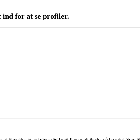
ind for at se profiler.
 at tilmelde sig, og giver dig langt flere muligheder på boardet. Som til