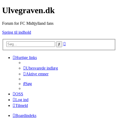
Ulvegraven.dk
Forum for FC Midtjylland fans
Spring til indhold
Avanceret
Søg
søgning
Hurtige links
Ubesvarede indlæg
Aktive emner
Søg
OSS
Log ind
Tilmeld
Boardindeks