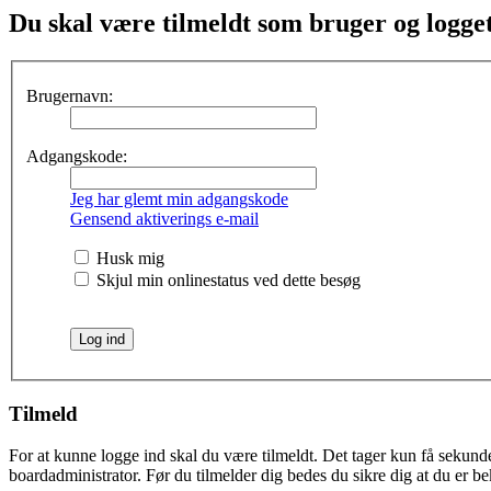
Du skal være tilmeldt som bruger og logget 
Brugernavn:
Adgangskode:
Jeg har glemt min adgangskode
Gensend aktiverings e-mail
Husk mig
Skjul min onlinestatus ved dette besøg
Tilmeld
For at kunne logge ind skal du være tilmeldt. Det tager kun få sekunder
boardadministrator. Før du tilmelder dig bedes du sikre dig at du er b