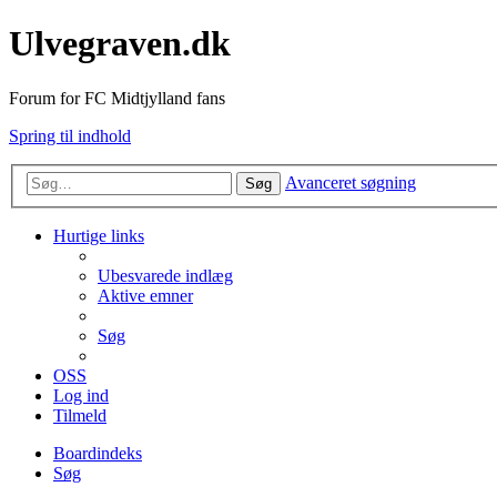
Ulvegraven.dk
Forum for FC Midtjylland fans
Spring til indhold
Avanceret søgning
Søg
Hurtige links
Ubesvarede indlæg
Aktive emner
Søg
OSS
Log ind
Tilmeld
Boardindeks
Søg