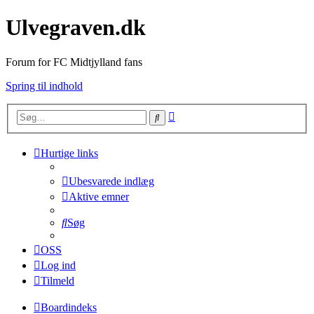
Ulvegraven.dk
Forum for FC Midtjylland fans
Spring til indhold
Avanceret
Søg
søgning
Hurtige links
Ubesvarede indlæg
Aktive emner
Søg
OSS
Log ind
Tilmeld
Boardindeks