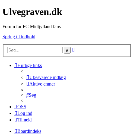
Ulvegraven.dk
Forum for FC Midtjylland fans
Spring til indhold
Avanceret
Søg
søgning
Hurtige links
Ubesvarede indlæg
Aktive emner
Søg
OSS
Log ind
Tilmeld
Boardindeks